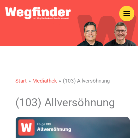
Zum
Inhalt
springen
Start
Mediathek
(103) Allversöhnung
(103) Allversöhnung