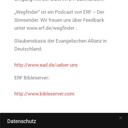
„Wegfinder“ ist ein Podcast von ERF – Der
Sinnsender. Wir freuen uns über Feedback
unter www.erf.de/wegfinder .
Glaubensbasis der Evangelischen Allianz in
Deutschland:
http://www.ead.de/ueber-uns
ERF Bibleserver:
http://www.bibleserver.com
Datenschutz
←
Vorheriger Beitrag
Nächster Beitrag
→