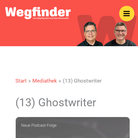
Zum
Inhalt
springen
Start
Mediathek
(13) Ghostwriter
(13) Ghostwriter