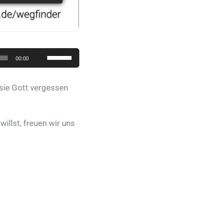
Pfeiltasten
00:00
Hoch/Runter
benutzen,
 sie Gott vergessen
um
die
Lautstärke
illst, freuen wir uns
zu
regeln.