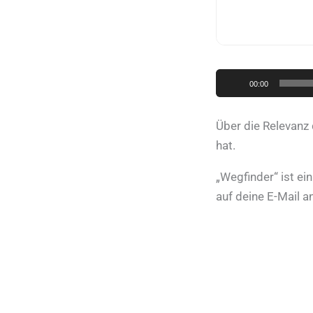
Audio-
00:00
Player
Über die Relevanz 
hat.
„Wegfinder“ ist ei
auf deine E-Mail a