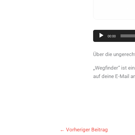
Audio-
00:00
Player
Über die ungerech
„Wegfinder“ ist ei
auf deine E-Mail a
←
Vorheriger Beitrag