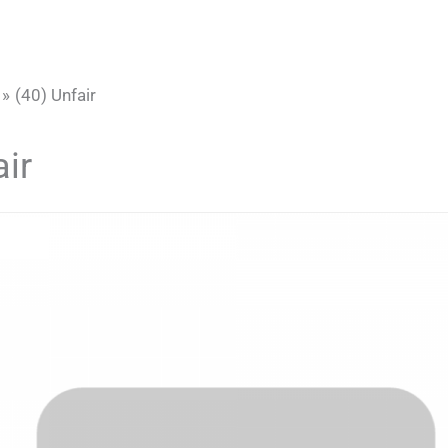
(40) Unfair
air