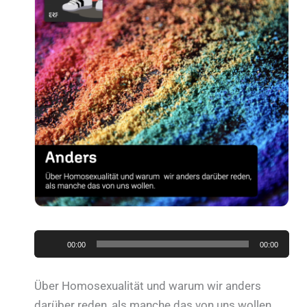
Audio-
00:00
00:00
Player
Über Homosexualität und warum wir anders
darüber reden, als manche das von uns wollen.