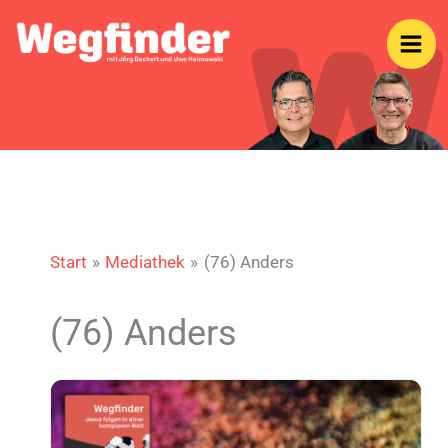
Zum
Inhalt
springen
Start
Mediathek
(76) Anders
(76) Anders