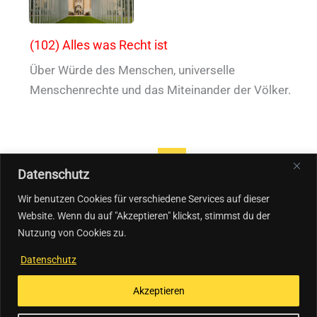
(102) Alles was Recht ist
Über Würde des Menschen, universelle
Menschenrechte und das Miteinander der Völker.
1
2
3
4
…
14
←
Zurück
Datenschutz
Weiter
→
Wir benutzen Cookies für verschiedene Services auf dieser
Website. Wenn du auf "Akzeptieren" klickst, stimmst du der
Nutzung von Cookies zu.
Datenschutz
Akzeptieren
Impressum & Datenschutz