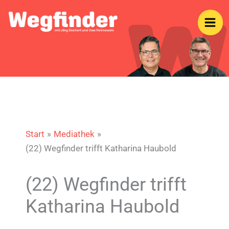
Zum
Inhalt
springen
Start
Mediathek
(22) Wegfinder trifft Katharina Haubold
(22) Wegfinder trifft
Katharina Haubold